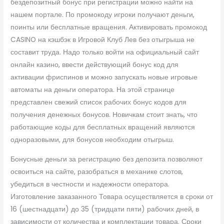
бездепозитный бонус при регистрации можно найти на
нашем портале. По промокоду игроки получают деньги,
поинты или бесплатные вращения. Активировать промокод
CASINO на кэшбэк в Игровой Клуб Лев без отыгрыша не
составит труда. Надо только войти на официальный сайт
онлайн казино, ввести действующий бонус код для
активации фриспинов и можно запускать новые игровые
автоматы на деньги оператора. На этой странице
представлен свежий список рабочих бонус кодов для
получения денежных бонусов. Новичкам стоит знать, что
работающие коды для бесплатных вращений являются
одноразовыми, для бонусов необходим отыгрыш.
Бонусные деньги за регистрацию без депозита позволяют
освоиться на сайте, разобраться в механике слотов,
убедиться в честности и надежности оператора.
Изготовление заказанного Товара осуществляется в сроки от
16 (шестнадцати) до 35 (тридцати пяти) рабочих дней, в
зависимости от количества и комплектации товара. Сроки