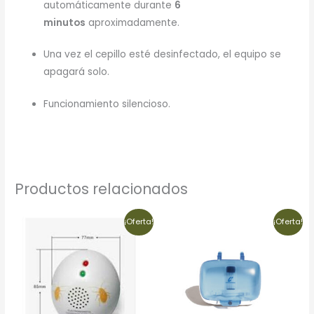
automáticamente durante
6
minutos
aproximadamente.
Una vez el cepillo esté desinfectado, el equipo se
apagará solo.
Funcionamiento silencioso.
Productos relacionados
El
El
El
El
¡Oferta!
¡Oferta!
precio
precio
precio
precio
original
actual
original
actual
era:
es:
era:
es:
$51.17.
$43.49.
$43.24.
$32.00.