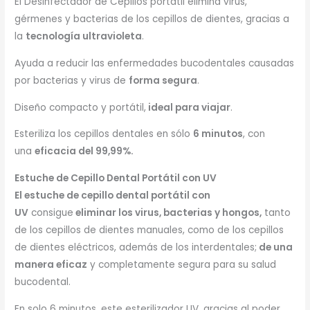
El Desinfectador de Cepillos portátil elimina virus,
gérmenes y bacterias de los cepillos de dientes, gracias a
la
tecnología ultravioleta
.
Ayuda a reducir las enfermedades bucodentales causadas
por bacterias y virus de
forma segura
.
Diseño compacto y portátil,
ideal para viajar
.
Esteriliza los cepillos dentales en sólo
6 minutos
, con
una
eficacia del 99,99%.
Estuche de Cepillo Dental Portátil con UV
El estuche de cepillo dental portátil con
UV
consigue
eliminar los virus, bacterias y hongos,
tanto
de los cepillos de dientes manuales, como de los cepillos
de dientes eléctricos, además de los interdentales;
de una
manera eficaz
y completamente segura para su salud
bucodental.
En solo 6 minutos, este esterilizador UV, gracias al poder