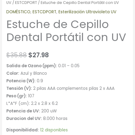
UV
/
ESTCDPORT
/ Estuche de Cepillo Dental Portátil con UV
DOMÉSTICO
,
ESTCDPORT
,
Esterilización Ultravioleta UV
Estuche de Cepillo
Dental Portátil con UV
$
35.88
$
27.98
Salida de Ozono (ppm):
0.01 – 0.05
Color:
Azul y Blanco
Potencia (W):
0.9
Tensión (V):
2 pilas AAA complementos pilas 2 x AAA
Peso (gr):
107
L*A*F (cm): 2.2 x 2.8 x 6.2
Potencia de UV:
200 uW
Duracion del UV:
8.000 horas
Disponibilidad:
12 disponibles