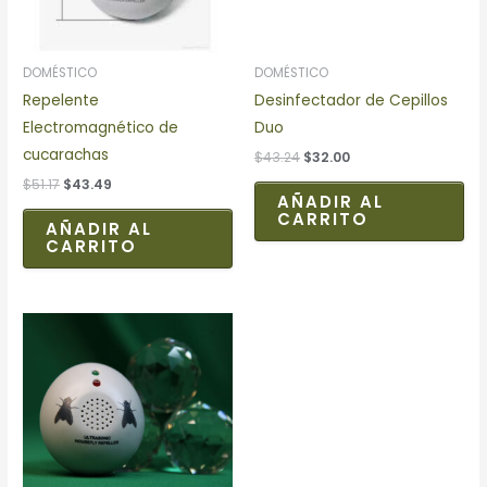
DOMÉSTICO
DOMÉSTICO
Repelente
Desinfectador de Cepillos
Electromagnético de
Duo
cucarachas
$
43.24
$
32.00
$
51.17
$
43.49
AÑADIR AL
CARRITO
AÑADIR AL
CARRITO