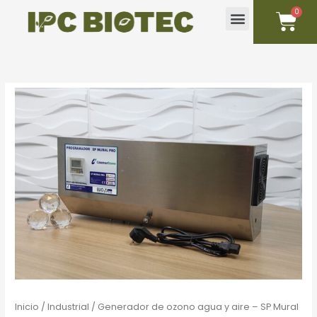
Ir
C
Menu
al
contenido
Sobre nosotros
Mi cuenta
Inicio
/
Industrial
/ Generador de ozono agua y aire – SP Mural