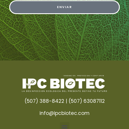
ENVIAR
(507) 388-8422 | (507) 63087112
info@ipcbiotec.com
Menu